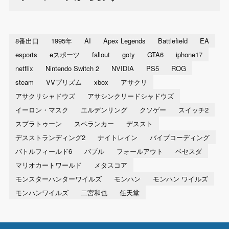
8番出口
1995年
AI
Apex Legends
Battlefield
EA
esports
eスポーツ
fallout
goty
GTA6
iphone17
netflix
Nintendo Switch 2
NVIDIA
PS5
ROG
steam
VVプリズム
xbox
アサクリ
アサクリシャドウズ
アサシンクリードシャドウズ
イーロン・マスク
エルデンリング
クソゲー
スイッチ2
スプラトゥーン
スペランカー
デススト
デスストランディング2
ナイトレイン
バイブコーディング
バトルフィールド6
バブル
フォールアウト
ベセスダ
マリオカートワールド
メタスコア
モンスターハンターワイルズ
モンハン
モンハン ワイルズ
モンハンワイルズ
二宮和也
任天堂