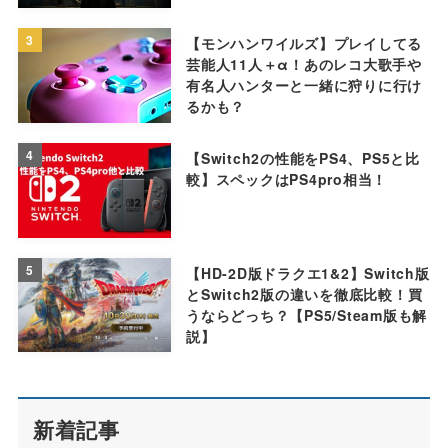
3
【モンハンワイルズ】プレイしてる
芸能人11人＋α！あのレコ大歌手や
有名人ハンターと一緒に狩りに行け
るかも？
4
【Switch2の性能をPS4、PS5と比
較】スペックはPS4pro相当！
5
【HD-2D版ドラクエ1&2】Switch版
とSwitch2版の違いを徹底比較！買
うならどっち？【PS5/Steam版も解
説】
新着記事