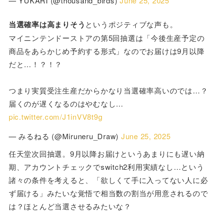
— YUKARI (@thousand_birds)
June 25, 2025
当選確率は高まりそう
というポジティブな声も。
マイニンテンドーストアの第5回抽選は「今後生産予定の
商品をあらかじめ予約する形式」なのでお届けは9月以降
だと…！？！？
つまり実質受注生産だからかなり当選確率高いのでは…？
届くのが遅くなるのはやむなし…
pic.twitter.com/J1inVV8t9g
— みるねる (@Miruneru_Draw)
June 25, 2025
任天堂次回抽選。9月以降お届けというあまりにも遅い納
期、アカウントチェックでswitch2利用実績なし…という
諸々の条件を考えると、「欲しくて手に入ってない人に必
ず届ける」みたいな覚悟で相当数の割当が用意されるので
は？ほとんど当選させるみたいな？