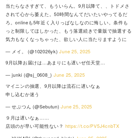
当たらなさすぎて、もういらん。9月以降て、、トドメさ
されて心から萎えた。50時間なんてだいたいやってるだ
ろ。onlineも5年近く入りっぱなしなのに悔しい。条件も
っと制限してほしかった、もう落選続きで量販で抽選する
気力もなくなっちゃった、欲しい人に当たりますように
— メイ。 (@102026yk)
June 25, 2025
9月以降お届けは…あまりにも遅いぜ任天堂…
— junki (@sj_0608_)
June 25, 2025
マイニンの抽選、9月以降は流石に遅いなぁ
申し込むか迷う
— せぶつん (@Sebutun)
June 25, 2025
９月は遅いなぁ……
店頭のが早い可能性ない？
https://t.co/PV5J4cnbTX