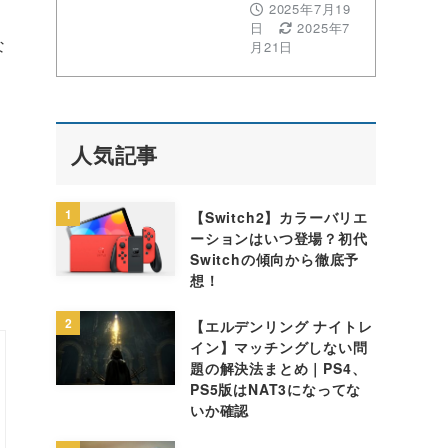
2025年7月19
日
2025年7
な
月21日
人気記事
1
【Switch2】カラーバリエ
ーションはいつ登場？初代
Switchの傾向から徹底予
想！
2
【エルデンリング ナイトレ
イン】マッチングしない問
題の解決法まとめ｜PS4、
PS5版はNAT3になってな
いか確認