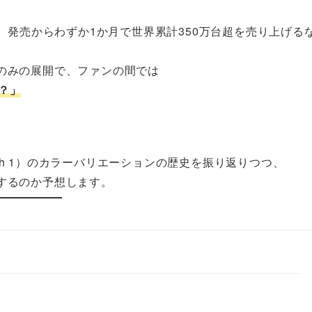
ch 2は、発売からわずか1か月で世界累計350万台超を売り上げる
ク系のみの展開で、ファンの間では
の？」
Switch 1）のカラーバリエーションの歴史を振り返りつつ、
場するのか予想します。