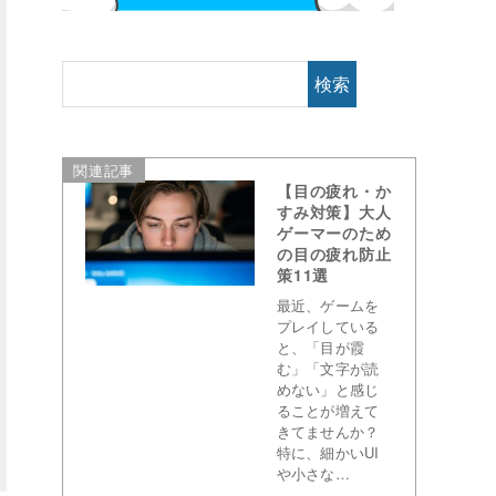
検索
関連記事
【目の疲れ・か
すみ対策】大人
ゲーマーのため
の目の疲れ防止
策11選
最近、ゲームを
プレイしている
と、「目が霞
む」「文字が読
めない」と感じ
ることが増えて
きてませんか？
特に、細かいUI
や小さな…