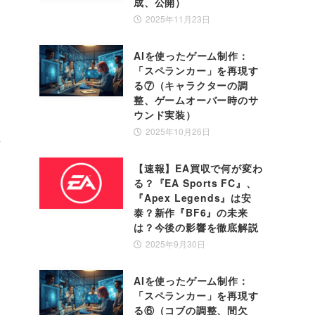
成、公開）
2025年11月23日
AIを使ったゲーム制作：
「スペランカー」を再現す
る⑦（キャラクターの調
整、ゲームオーバー時のサ
ウンド実装）
2025年10月26日
し
【速報】EA買収で何が変わ
る？『EA Sports FC』、
『Apex Legends』は安
泰？新作『BF6』の未来
は？今後の影響を徹底解説
2025年9月30日
AIを使ったゲーム制作：
「スペランカー」を再現す
る⑥（コブの調整、間欠