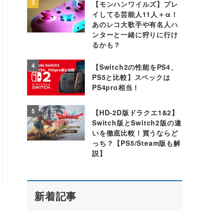
3
【モンハンワイルズ】プレ
イしてる芸能人11人＋α！
あのレコ大歌手や有名人ハ
ンターと一緒に狩りに行け
るかも？
4
【Switch2の性能をPS4、
PS5と比較】スペックは
PS4pro相当！
5
【HD-2D版ドラクエ1&2】
Switch版とSwitch2版の違
いを徹底比較！買うならど
っち？【PS5/Steam版も解
説】
新着記事