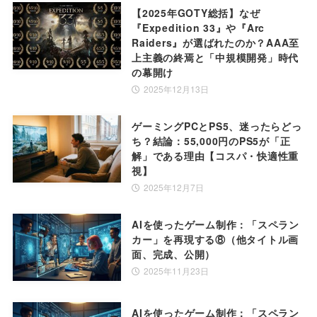
【2025年GOTY総括】なぜ
『Expedition 33』や『Arc
Raiders』が選ばれたのか？AAA至
上主義の終焉と「中規模開発」時代
の幕開け
2025年12月13日
ゲーミングPCとPS5、迷ったらどっ
ち？結論：55,000円のPS5が「正
解」である理由【コスパ・快適性重
視】
2025年12月7日
AIを使ったゲーム制作：「スペラン
カー」を再現する⑧（他タイトル画
面、完成、公開）
2025年11月23日
AIを使ったゲーム制作：「スペラン