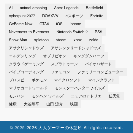
AI
animal crossing
Apex Legends
Battlefield
cyberpunk2077
DOAXVV
eスポーツ
Fortnite
GeForce Now
GTA6
iOS
iphone
Neverness to Everness
Nintendo Switch 2
PS5
Snow Man
splatoon
steam
xbox
zelda
アサクリシャドウズ
アサシンクリードシャドウズ
エルデンリング
オブリビオン
キングダムハーツ
クラウドゲーミング
スプラトゥーン
バイオハザード
バイブコーディング
ファミコン
ファミリーコンピューター
プロスピ
ポケモン
マイクロソフト
マインクラフト
マリオカートワールド
モンスターハンターワイルズ
モンハン
モンハン ワイルズ
ユミアのアトリエ
任天堂
健康
大谷翔平
山田 涼介
映画
© 2025-2026 大人ゲーマーの休憩所 All rights reserved.