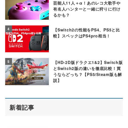
芸能人11人＋α！あのレコ大歌手や
有名人ハンターと一緒に狩りに行け
るかも？
4
【Switch2の性能をPS4、PS5と比
較】スペックはPS4pro相当！
5
【HD-2D版ドラクエ1&2】Switch版
とSwitch2版の違いを徹底比較！買
うならどっち？【PS5/Steam版も解
説】
新着記事