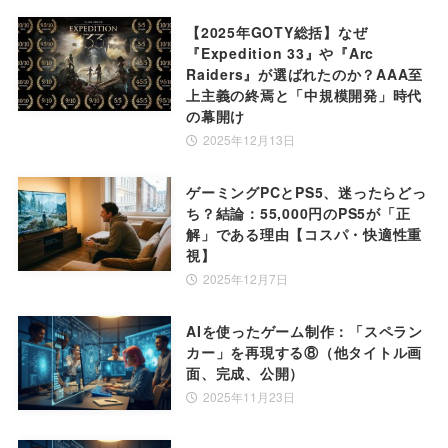
【2025年GOTY総括】なぜ
『Expedition 33』や『Arc
Raiders』が選ばれたのか？AAA至
上主義の終焉と「中規模開発」時代
の幕開け
2025年12月13日
ゲーミングPCとPS5、迷ったらどっ
ち？結論：55,000円のPS5が「正
解」である理由【コスパ・快適性重
視】
2025年12月7日
AIを使ったゲーム制作：「スペラン
カー」を再現する⑧（他タイトル画
面、完成、公開）
2025年11月23日