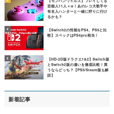
【モンハンワイルズ】プレイしてる
芸能人11人＋α！あのレコ大歌手や
有名人ハンターと一緒に狩りに行け
るかも？
4
【Switch2の性能をPS4、PS5と比
較】スペックはPS4pro相当！
5
【HD-2D版ドラクエ1&2】Switch版
とSwitch2版の違いを徹底比較！買
うならどっち？【PS5/Steam版も解
説】
新着記事