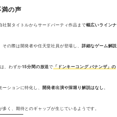
不満の声
自社製タイトルからサードパーティ作品まで
幅広いラインナ
、その際は開発者や任天堂社員が登場し、
詳細なゲーム解説
」は、わずか
15分間の放送
で
「ドンキーコング バナンザ」の
モーションに特化し、
開発者出演や深堀り解説はなし
。
が多く、期待とのギャップが生じているようです。