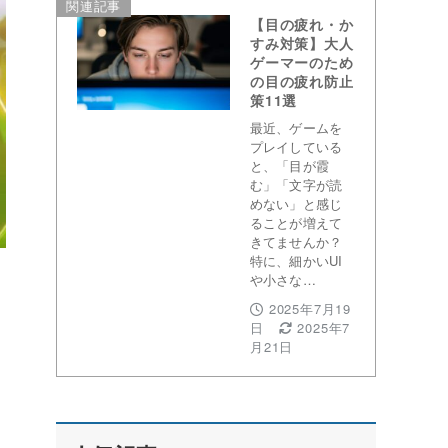
関連記事
【目の疲れ・か
すみ対策】大人
ゲーマーのため
の目の疲れ防止
策11選
最近、ゲームを
プレイしている
と、「目が霞
む」「文字が読
めない」と感じ
ることが増えて
きてませんか？
特に、細かいUI
や小さな…
2025年7月19
日
2025年7
月21日