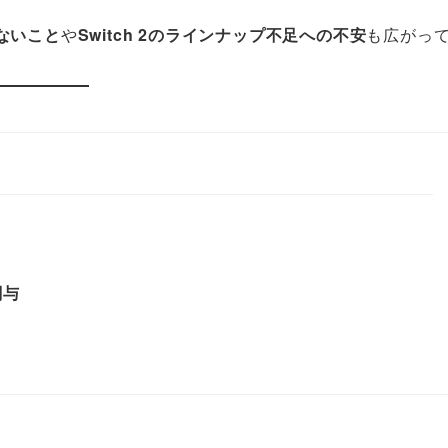
ないこと
や
Switch 2のラインナップ不足への不安
も広がっ
関与