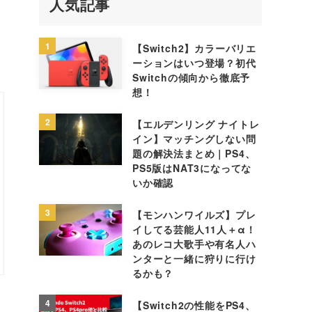
人気記事
て
1
【Switch2】カラーバリエ
ーションはいつ登場？初代
Switchの傾向から徹底予
想！
2
【エルデンリング ナイトレ
イン】マッチングしない問
題の解決法まとめ｜PS4、
PS5版はNAT3になってな
いか確認
3
【モンハンワイルズ】プレ
イしてる芸能人11人＋α！
あのレコ大歌手や有名人ハ
ンターと一緒に狩りに行け
るかも？
4
【Switch2の性能をPS4、