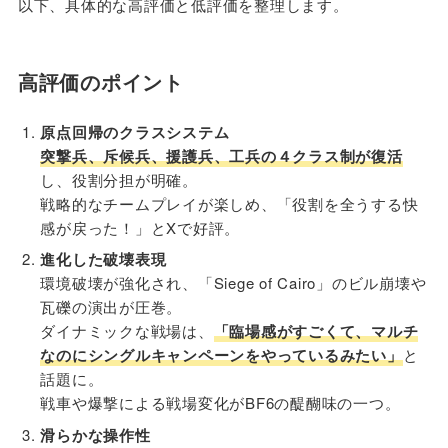
以下、具体的な高評価と低評価を整理します。
高評価のポイント
原点回帰のクラスシステム
突撃兵、斥候兵、援護兵、工兵の４クラス制が復活
し、役割分担が明確。
戦略的なチームプレイが楽しめ、「役割を全うする快
感が戻った！」とXで好評。
進化した破壊表現
環境破壊が強化され、「Siege of Cairo」のビル崩壊や
瓦礫の演出が圧巻。
ダイナミックな戦場は、
「臨場感がすごくて、マルチ
なのにシングルキャンペーンをやっているみたい」
と
話題に。
戦車や爆撃による戦場変化がBF6の醍醐味の一つ。
滑らかな操作性