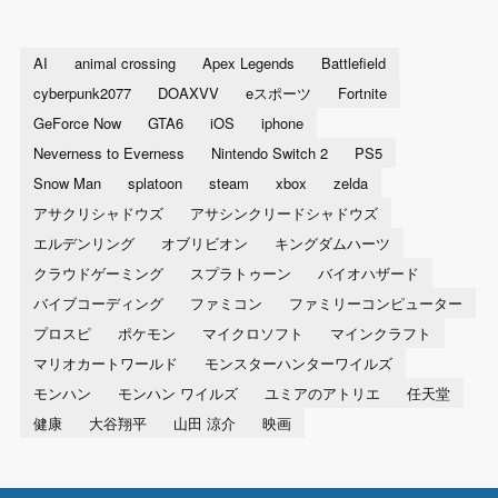
AI
animal crossing
Apex Legends
Battlefield
cyberpunk2077
DOAXVV
eスポーツ
Fortnite
GeForce Now
GTA6
iOS
iphone
Neverness to Everness
Nintendo Switch 2
PS5
Snow Man
splatoon
steam
xbox
zelda
アサクリシャドウズ
アサシンクリードシャドウズ
エルデンリング
オブリビオン
キングダムハーツ
クラウドゲーミング
スプラトゥーン
バイオハザード
バイブコーディング
ファミコン
ファミリーコンピューター
プロスピ
ポケモン
マイクロソフト
マインクラフト
マリオカートワールド
モンスターハンターワイルズ
モンハン
モンハン ワイルズ
ユミアのアトリエ
任天堂
健康
大谷翔平
山田 涼介
映画