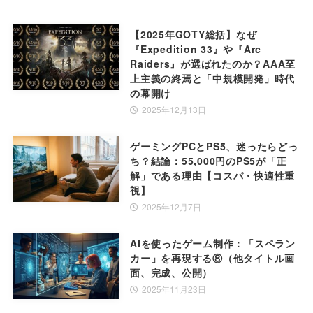
【2025年GOTY総括】なぜ
『Expedition 33』や『Arc
Raiders』が選ばれたのか？AAA至
上主義の終焉と「中規模開発」時代
の幕開け
2025年12月13日
ゲーミングPCとPS5、迷ったらどっ
ち？結論：55,000円のPS5が「正
解」である理由【コスパ・快適性重
視】
2025年12月7日
AIを使ったゲーム制作：「スペラン
カー」を再現する⑧（他タイトル画
面、完成、公開）
2025年11月23日