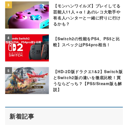
3
【モンハンワイルズ】プレイしてる
芸能人11人＋α！あのレコ大歌手や
有名人ハンターと一緒に狩りに行け
るかも？
4
【Switch2の性能をPS4、PS5と比
較】スペックはPS4pro相当！
5
【HD-2D版ドラクエ1&2】Switch版
とSwitch2版の違いを徹底比較！買
うならどっち？【PS5/Steam版も解
説】
新着記事